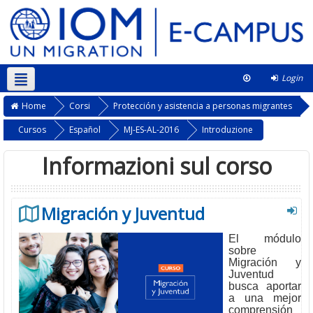
Login
Italiano ‎(it)‎
Questo corso
Home
Corsi
Protección y asistencia a personas migrantes
Cursos
Español
MJ-ES-AL-2016
Introduzione
Informazioni sul corso
Migración y Juventud
El módulo
sobre
Migración y
Juventud
busca aportar
a una mejor
comprensión