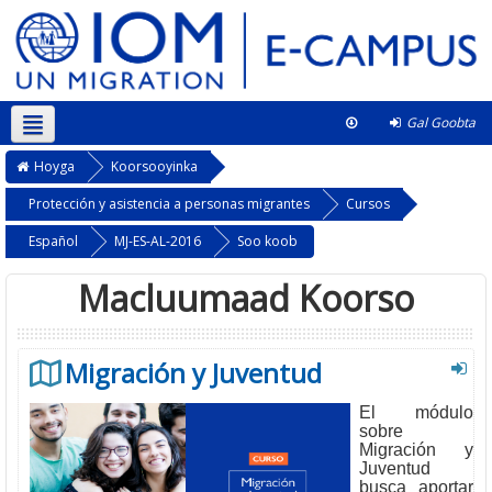
Gal Goobta
Soomaali ‎(so)‎
This course
Hoyga
Koorsooyinka
Protección y asistencia a personas migrantes
Cursos
Español
MJ-ES-AL-2016
Soo koob
Macluumaad Koorso
Migración y Juventud
El módulo
sobre
Migración y
Juventud
busca aportar