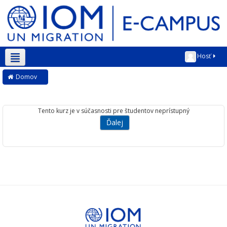
Hosť
Slovenčina ‎(sk)‎
Domov
Tento kurz je v súčasnosti pre študentov neprístupný