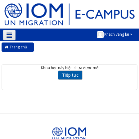
Khách vãng lai
Vietnamese ‎(vi)‎
Trang chủ
Khoá học này hiện chưa được mở