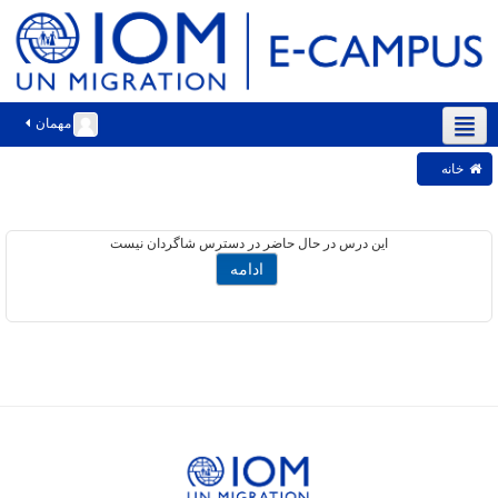
مهمان
فارسی ‎(fa)‎
خانه
این درس در حال حاضر در دسترس شاگردان نیست