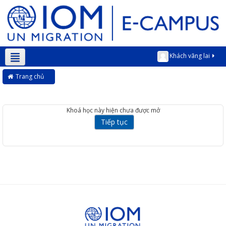
Khách vãng lai
Vietnamese ‎(vi)‎
Trang chủ
Khoá học này hiện chưa được mở