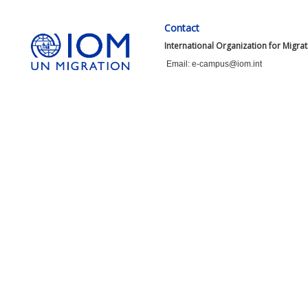
Contact
International Organization for Migra
Email: e-campus@iom.int