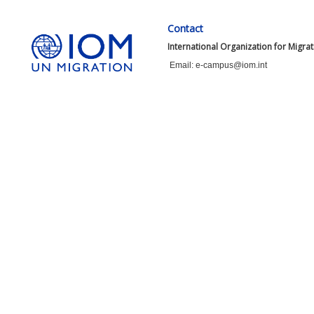
Contact
International Organization for Migra
Email: e-campus@iom.int