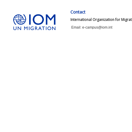
Contact
International Organization for Migra
Email: e-campus@iom.int