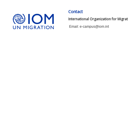
Contact
International Organization for Migra
Email: e-campus@iom.int