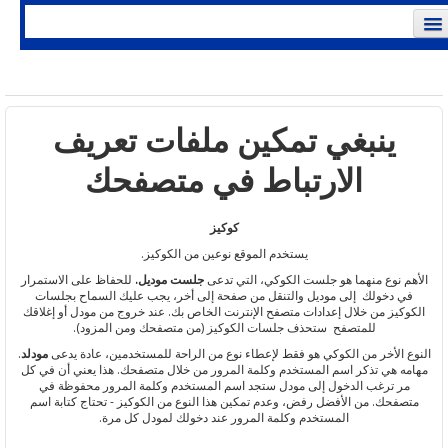
يتم دخولك. (
تسجيل الدخول
)
ينبغي تمكين ملفات تعريف
الارتباط في متصفحك
كوكيز
يستخدم الموقع نوعين من الكوكيز.
الأهم نوع منهما هو جلست الكوكي، التي تدعى
جلست موديل.
للحفاظ على الاستمرار
في دخولك إلى موديل والتنقل من صفحة إلى أخر، يجب عليك السماح بجلسات
الكوكيز من خلال إعدادات متصفح الإنترنت الخاص بك. عند خروج من مودل أو إغلاقك
للمتصفح ستحذف جلسات الكوكيز (من متصفحك ومن المزود).
النوع الأخر من الكوكي هو فقط لإعطاء نوع من الراحة للمستخدمين، عادة يدعى
مودلد
.
مهامه هي تذكر اسم المستخدم وكلمة المرور من خلال متصفحك. هذا يعني أن في كل
مر ترغب الدخول إلى مودل ستجد اسم المستخدم وكلمة المرور محفوظة في
متصفحك. من الأفضل رفض، وعدم تمكين هذا النوع من الكوكيز - تحتاج كتابة اسم
المستخدم وكلمة المرور عند دخولك لمودل كل مرة.