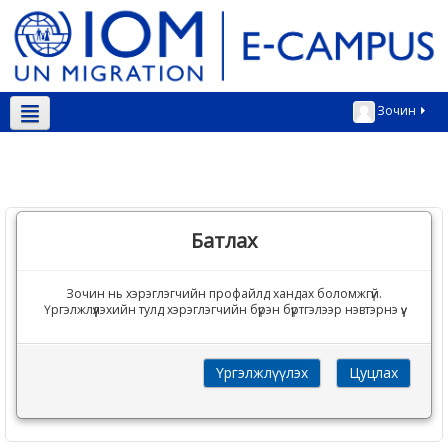
Зочин
Монгол ‎(mn)‎
Батлах
Зочин нь хэрэглэгчийн профайлд хандах боломжгүй.
Үргэлжлүүлэхийн тулд хэрэглэгчийн бүрэн бүртгэлээр нэвтэрнэ үү.