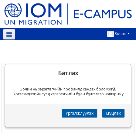
Зочин
Монгол ‎(mn)‎
Батлах
Зочин нь хэрэглэгчийн профайлд хандах боломжгүй.
Үргэлжлүүлэхийн тулд хэрэглэгчийн бүрэн бүртгэлээр нэвтэрнэ үү.