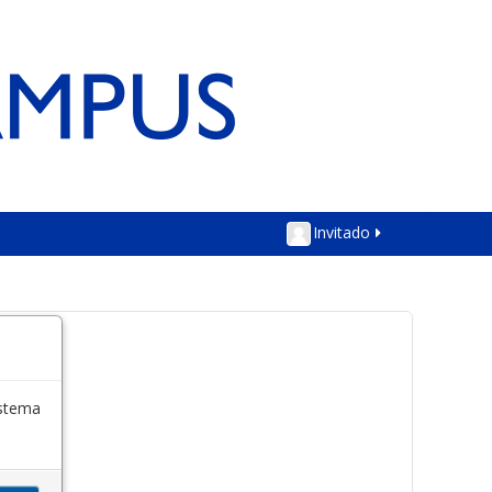
Invitado
istema