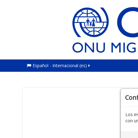
Español - Internacional ‎(es)‎
Con
Los in
con un