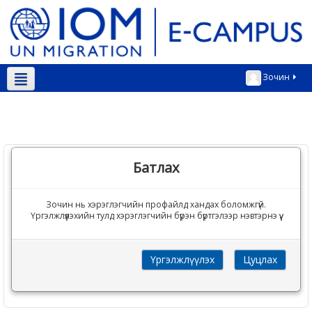
Зочин
Монгол ‎(mn)‎
Батлах
Зочин нь хэрэглэгчийн профайлд хандах боломжгүй.
Үргэлжлүүлэхийн тулд хэрэглэгчийн бүрэн бүртгэлээр нэвтэрнэ үү.