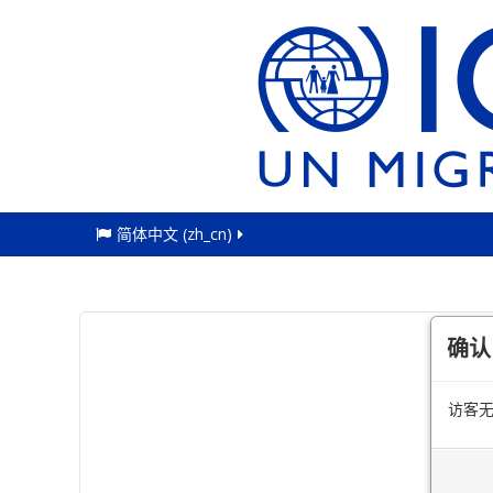
简体中文 ‎(zh_cn)‎
确认
访客