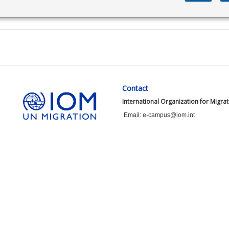
Contact
International Organization for Migra
Email: e-campus@iom.int