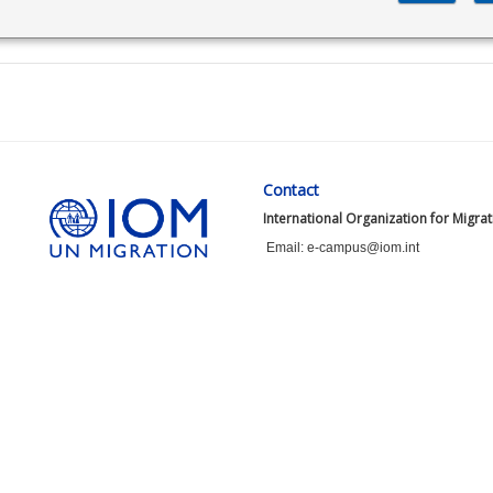
Contact
International Organization for Migra
Email: e-campus@iom.int