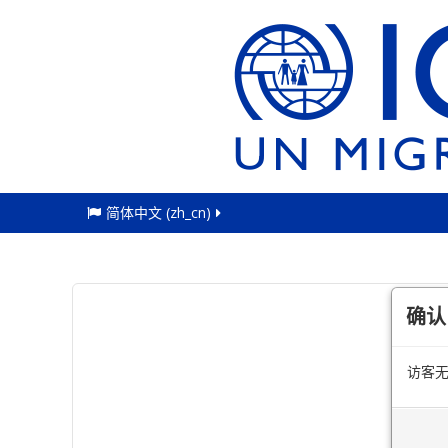
简体中文 ‎(zh_cn)‎
确认
访客