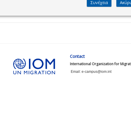
Contact
International Organization for Migra
Email: e-campus@iom.int