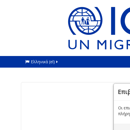
Ελληνικά ‎(el)‎
Επι
Οι επ
πλήρη