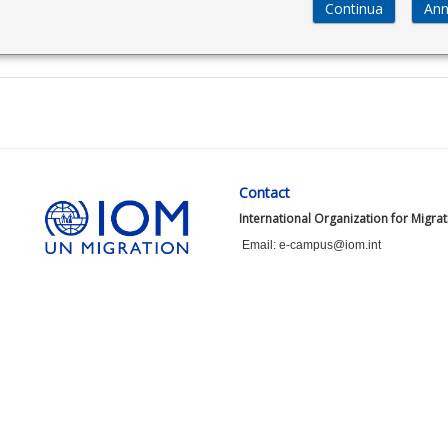
Contact
International Organization for Migra
Email: e-campus@iom.int