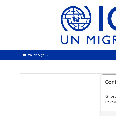
Italiano ‎(it)‎
Con
Gli os
necess