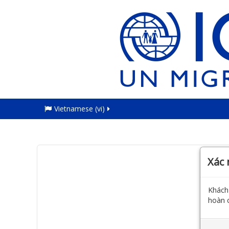
Vietnamese ‎(vi)‎
Xác
Khách 
hoàn c