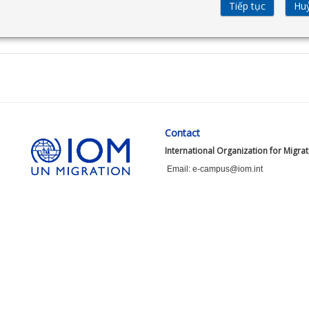
Contact
International Organization for Migra
Email: e-campus@iom.int