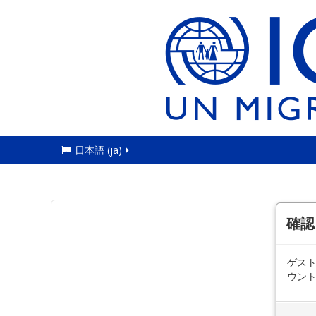
日本語 ‎(ja)‎
確認
ゲス
ウン