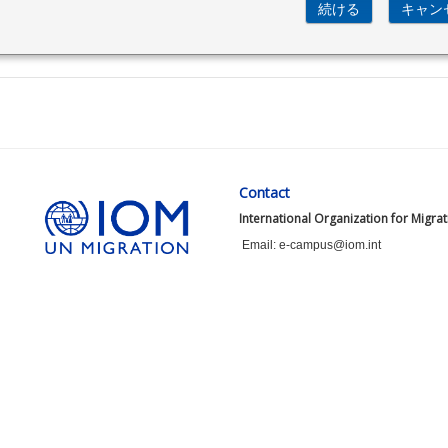
Contact
International Organization for Migra
Email: e-campus@iom.int