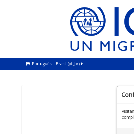
Português - Brasil ‎(pt_br)‎
Con
Visit
comple