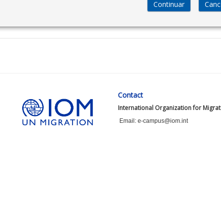
Contact
International Organization for Migra
Email: e-campus@iom.int