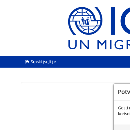
Srpski ‎(sr_lt)‎
Potv
Gosti 
korisn