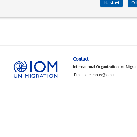
Contact
International Organization for Migra
Email: e-campus@iom.int