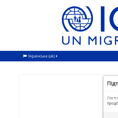
Українська ‎(uk)‎
Під
Гості
продо