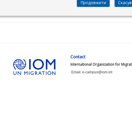
Contact
International Organization for Migra
Email: e-campus@iom.int