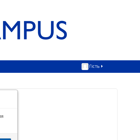
Гість
ля