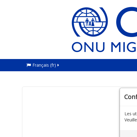
Français ‎(fr)‎
Con
Les ut
Veuill