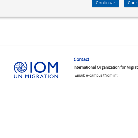
Contact
International Organization for Migra
Email: e-campus@iom.int