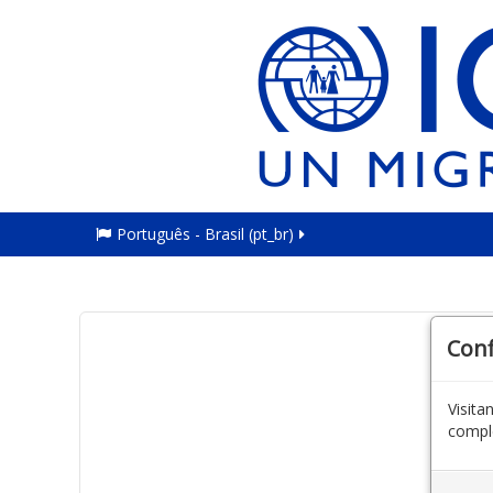
Português - Brasil ‎(pt_br)‎
Con
Visit
comple