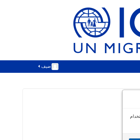
ضيف
خدام