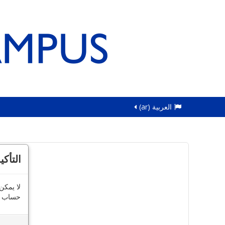
العربية ‎(ar)‎
التأكي
لا يمكن
حساب ال