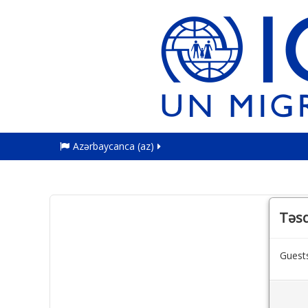
Azərbaycanca ‎(az)‎
Təsd
Guests