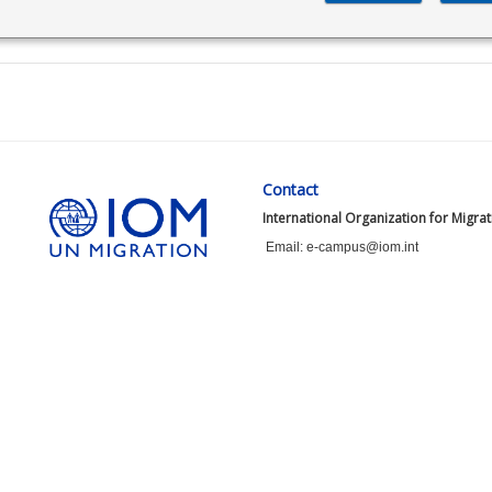
Contact
International Organization for Migra
Email: e-campus@iom.int