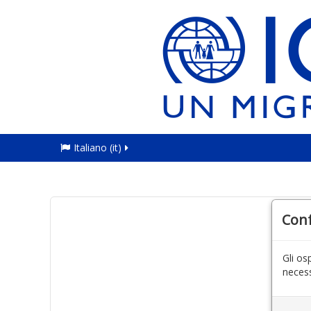
Italiano ‎(it)‎
Con
Gli os
necess