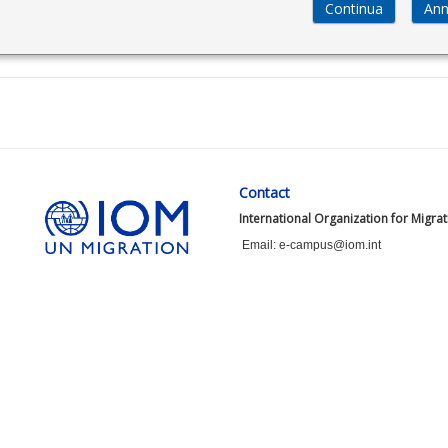
Contact
International Organization for Migra
Email: e-campus@iom.int