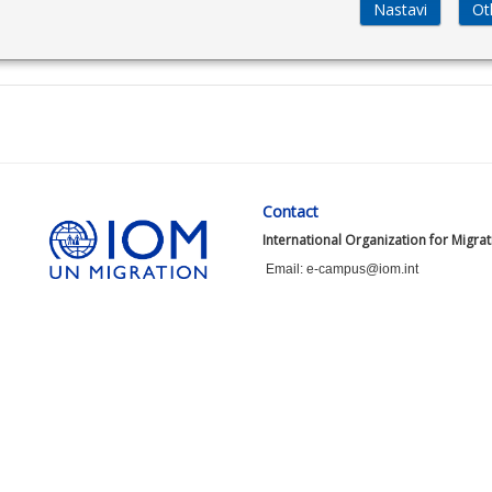
Contact
International Organization for Migra
Email: e-campus@iom.int