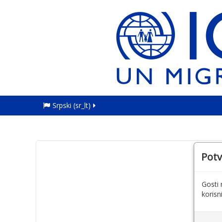
Srpski ‎(sr_lt)‎
Potv
Gosti 
korisn