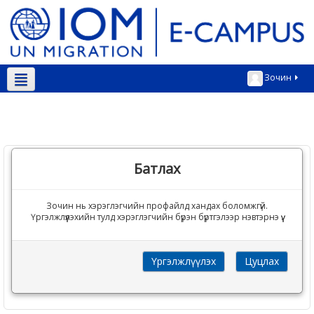
Зочин
Монгол ‎(mn)‎
Батлах
Зочин нь хэрэглэгчийн профайлд хандах боломжгүй.
Үргэлжлүүлэхийн тулд хэрэглэгчийн бүрэн бүртгэлээр нэвтэрнэ үү.