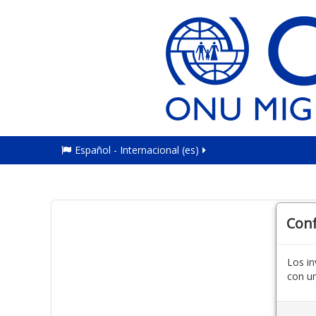
Español - Internacional ‎(es)‎
Con
Los in
con un