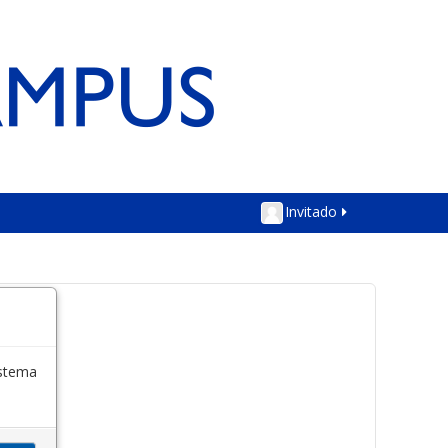
Invitado
istema