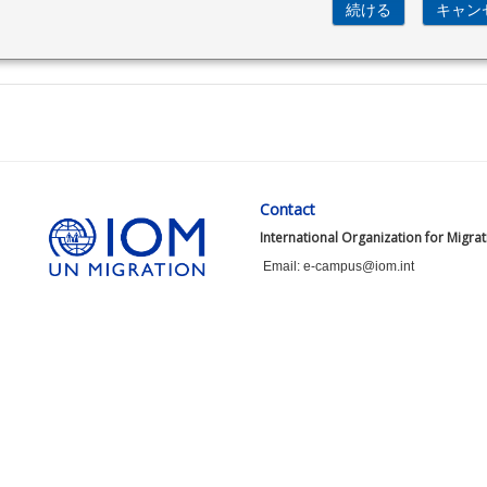
Contact
International Organization for Migra
Email: e-campus@iom.int