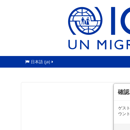
日本語 ‎(ja)‎
確認
ゲス
ウン