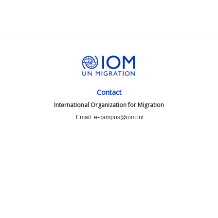
Contact
International Organization for Migration
Email: e-campus@iom.int