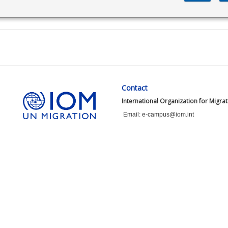
Contact
International Organization for Migra
Email: e-campus@iom.int