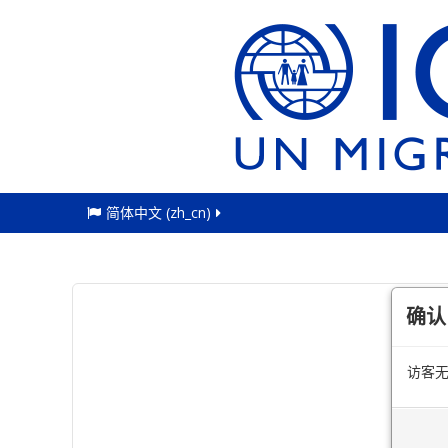
简体中文 ‎(zh_cn)‎
确认
访客