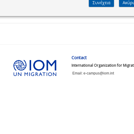
Contact
International Organization for Migra
Email: e-campus@iom.int