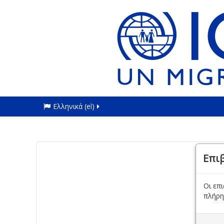
Ελληνικά ‎(el)‎
Επι
Οι επ
πλήρη