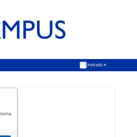
Invitado
istema