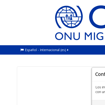
Español - Internacional ‎(es)‎
Con
Los in
con un