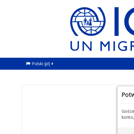
Polski ‎(pl)‎
Potw
Goście
konto