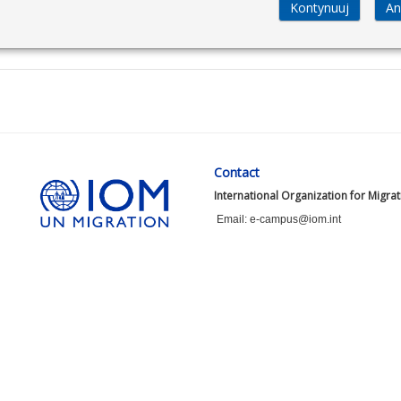
Contact
International Organization for Migra
Email: e-campus@iom.int