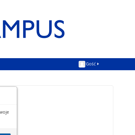
Gość
swoje