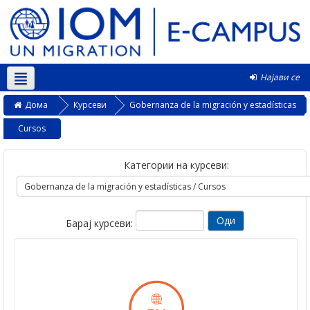
Најави се
Македонски ‎(mk)‎
Дома
Курсеви
Gobernanza de la migración y estadísticas
Cursos
Категории на курсеви:
Барај курсеви: