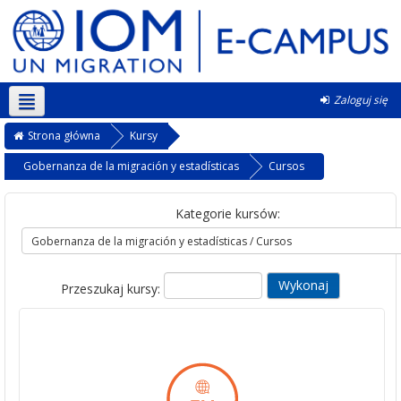
Zaloguj się
Polski ‎(pl)‎
Strona główna
Kursy
Gobernanza de la migración y estadísticas
Cursos
Kategorie kursów:
Przeszukaj kursy: