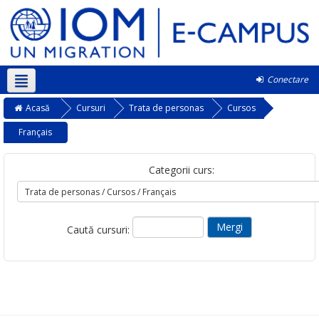
Conectare
Română ‎(ro)‎
Acasă
Cursuri
Trata de personas
Cursos
Français
Categorii curs:
Caută cursuri: