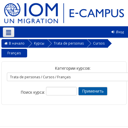
Вход
Русский ‎(ru)‎
В начало
Курсы
Trata de personas
Cursos
Français
Категории курсов:
Поиск курса: