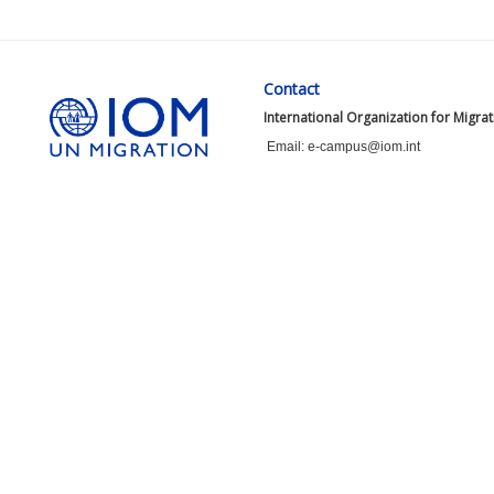
Contact
International Organization for Migra
Email: e-campus@iom.int