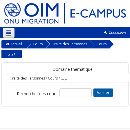
Connexion
Français ‎(fr)‎
Accueil
Cours
Traite des Personnes
Cours
عربي
Domaine thématique:
Rechercher des cours: