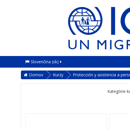
Slovenčina ‎(sk)‎
Domov
Kurzy
Protección y asistencia a per
Kategórie k