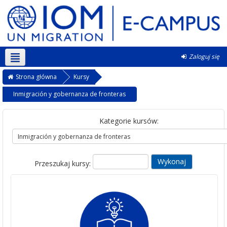
Zaloguj się
Polski ‎(pl)‎
Strona główna
Kursy
Inmigración y gobernanza de fronteras
Kategorie kursów:
Przeszukaj kursy: