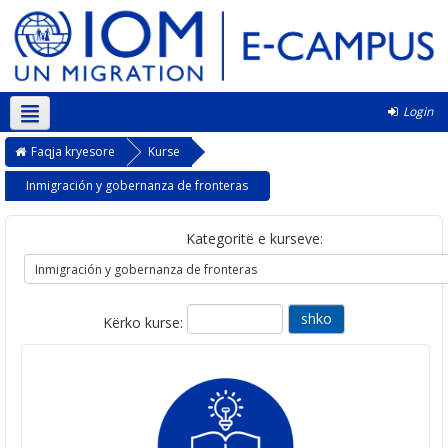
Login
Shqip ‎(sq)‎
Faqja kryesore
Kurse
Inmigración y gobernanza de fronteras
Kategoritë e kurseve:
Kërko kurse: