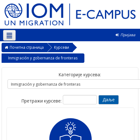
Пријава
Српски ‎(sr_cr)‎
Почетна страница
Курсеви
Inmigración y gobernanza de fronteras
Категорије курсева:
Претражи курсеве: