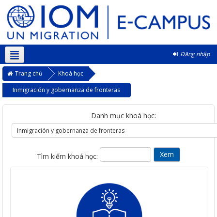
Đăng nhập
Vietnamese ‎(vi)‎
Trang chủ
Khoá học
Inmigración y gobernanza de fronteras
Danh mục khoá học:
Tìm kiếm khoá học: