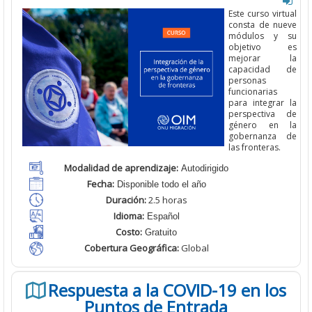
Este curso virtual
consta de nueve
módulos y su
objetivo es
mejorar la
capacidad de
personas
funcionarias
para integrar la
perspectiva de
género en la
gobernanza de
las fronteras.
Modalidad de aprendizaje:
Autodirigido
Fecha:
Disponible todo el año
Duración:
2.
5 horas
Idioma:
Español
Costo:
Gratuito
Cobertura Geográfica
:
Global
Respuesta a la COVID-19 en los
Puntos de Entrada