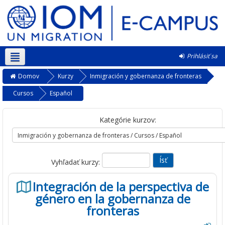
Prihlásiť sa
Slovenčina ‎(sk)‎
Domov
Kurzy
Inmigración y gobernanza de fronteras
Cursos
Español
Kategórie kurzov:
Vyhľadať kurzy:
Integración de la perspectiva de
género en la gobernanza de
fronteras